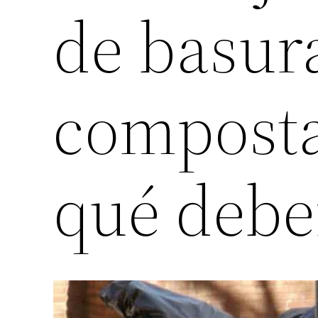
de basur
composta
qué deber