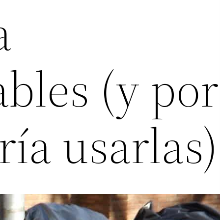
a
bles (y por
ía usarlas)