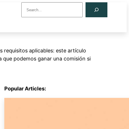
S
e
a
r
c
h
equisitos aplicables: este artículo
ca que podemos ganar una comisión si
Popular Articles: