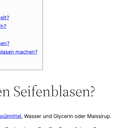
elt?
ch?
hen?
nblasen machen?
en Seifenblasen?
pülmittel
, Wasser und Glycerin oder Maissirup.