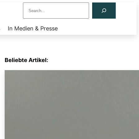
S
e
a
s
In Medien & Presse
r
c
h
Beliebte Artikel: