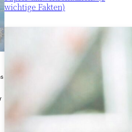
wichtige Fakten)
as
r