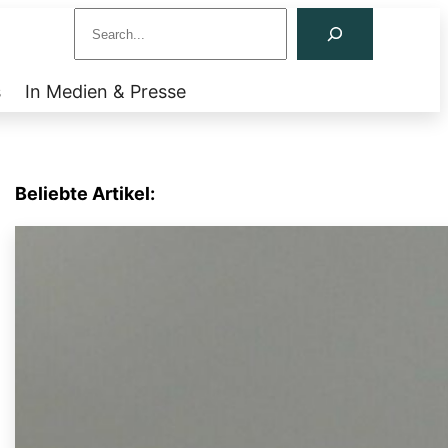
S
e
a
s
In Medien & Presse
r
c
h
Beliebte Artikel: