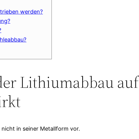
etrieben werden?
ung?
?
ohleabbau?
 der Lithiumabbau auf
rkt
nicht in seiner Metallform vor.