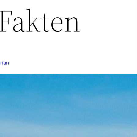
 Fakten
orian